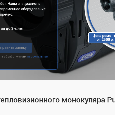
абот. Наши специалисты
современное оборудование,
пречно.
ия до 3-х лет
Цена ремон
от 2500 р.
править заявку
 на обработку моих
персональных
тепловизионного монокуляра Pul