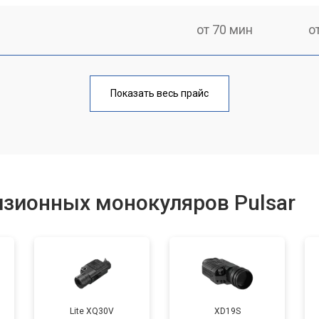
от 70 мин
о
от 80 мин
о
Показать весь прайс
от 60 мин
о
от 80 мин
о
изионных монокуляров Pulsar
от 70 мин
о
Lite XQ30V
XD19S