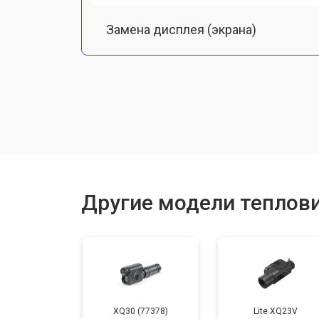
Замена дисплея (экрана)
Замена аккумулятора
Замена процессора
Замена USB порта
Другие модели теплов
Ремонт оптики
XQ30 (77378)
Lite XQ23V