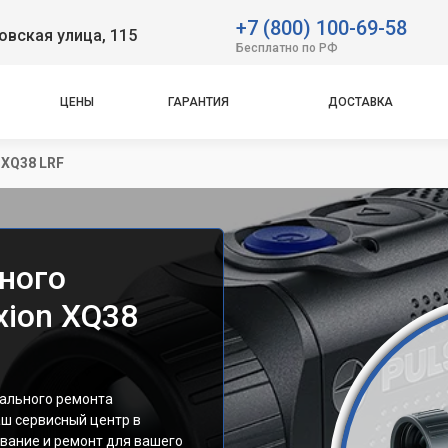
+7 (800) 100-69-58
вская улица, 115
Бесплатно по РФ
ЦЕНЫ
ГАРАНТИЯ
ДОСТАВКА
 XQ38 LRF
ного
xion XQ38
нального ремонта
аш сервисный центр в
вание и ремонт для вашего