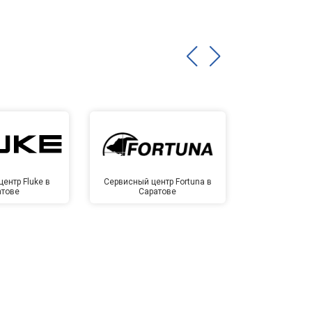
ентр Fluke в
Сервисный центр Fortuna в
Сервисный 
атове
Саратове
Сар