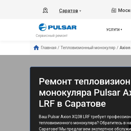
Моско
Саратов
▼
УСЛУГИ
Сервисный ремонт
Главная
/
Тепловизионный монокуляр
/
Axion
Ремонт тепловизион
монокуляра Pulsar A
LRF в Саратове
Ваш Pulsar Axion XQ38 LRF требует профессио
тепловизионного монокуляра? Обратитесь в н
Саратове! Мы предлагаем экспертное обслужи