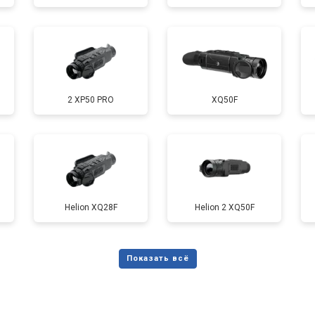
2 XP50 PRO
XQ50F
Helion XQ28F
Helion 2 XQ50F