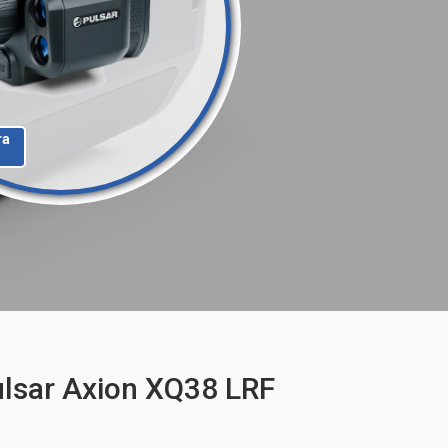
та
sar Axion XQ38 LRF