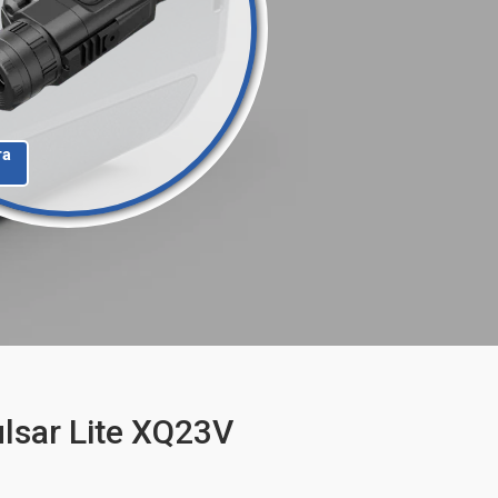
та
sar Lite XQ23V