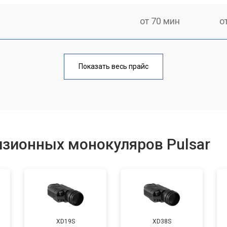
от 70 мин
о
от 80 мин
о
Показать весь прайс
от 60 мин
о
от 80 мин
о
изионных монокуляров Pulsar
от 70 мин
о
XD19S
XD38S