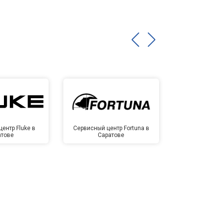
ентр Fluke в
Сервисный центр Fortuna в
Сервисный 
атове
Саратове
Сар