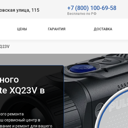
+7 (800) 100-69-58
вская улица, 115
Бесплатно по РФ
ЦЕНЫ
ГАРАНТИЯ
ДОСТАВКА
XQ23V
ного
te XQ23V в
ного ремонта
аш сервисный центр в
вание и ремонт для вашего