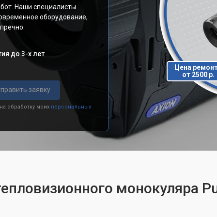
абот. Наши специалисты
современное оборудование,
пречно.
ия до 3-х лет
Цена ремон
от 2500 р.
править заявку
 на обработку моих
персональных
тепловизионного монокуляра Pul