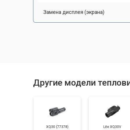
Замена дисплея (экрана)
Замена аккумулятора
Замена процессора
Замена USB порта
Другие модели теплов
Ремонт оптики
XQ30 (77378)
Lite XQ30V