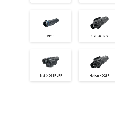
XP50
2 XP50 PRO
Trail XQ38F LRF
Helion XQ28F