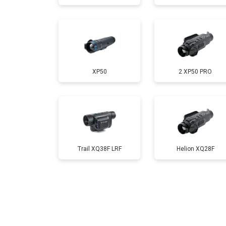
XP50
2 XP50 PRO
Trail XQ38F LRF
Helion XQ28F