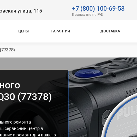
+7 (800) 100-69-58
вская улица, 115
Бесплатно по РФ
ЦЕНЫ
ГАРАНТИЯ
ДОСТАВКА
(77378)
ного
Q30 (77378)
льного ремонта
аш сервисный центр в
вание и ремонт для вашего