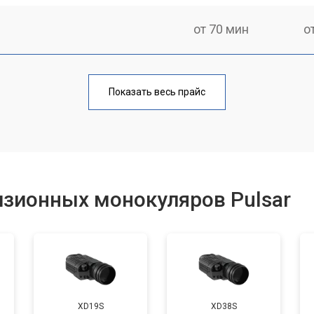
от 70 мин
о
от 80 мин
о
Показать весь прайс
от 60 мин
о
от 80 мин
о
изионных монокуляров Pulsar
от 70 мин
о
XD19S
XD38S