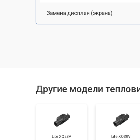
Замена дисплея (экрана)
Замена аккумулятора
Замена процессора
Замена USB порта
Другие модели теплов
Ремонт оптики
Lite XQ23V
Lite XQ30V