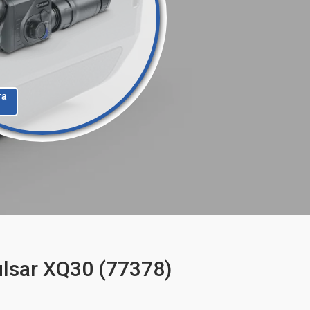
та
lsar XQ30 (77378)