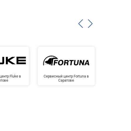
ентр Fluke в
Сервисный центр Fortuna в
Сервисный 
атове
Саратове
Сар